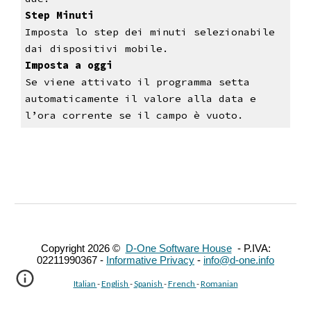
Step Minuti
Imposta lo step dei minuti selezionabile 
dai dispositivi mobile.
Imposta a oggi
Se viene attivato il programma setta 
automaticamente il valore alla data e 
l’ora corrente se il campo è vuoto.
Copyright 202
6
©
D-One Software House
- P.IVA:
02211990367 -
Informative Privacy
-
info@d-one.info
Italian
-
English
-
Spanish
-
French
-
Romanian