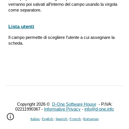
verranno poi salvati all’interno del campo usando la virgola 
come separatore.
Lista utenti
Il campo permette di scegliere l’utente a cui assegnare la 
scheda.
Copyright 202
6
©
D-One Software House
- P.IVA:
02211990367 -
Informative Privacy
-
info@d-one.info
Italian
-
English
-
Spanish
-
French
-
Romanian